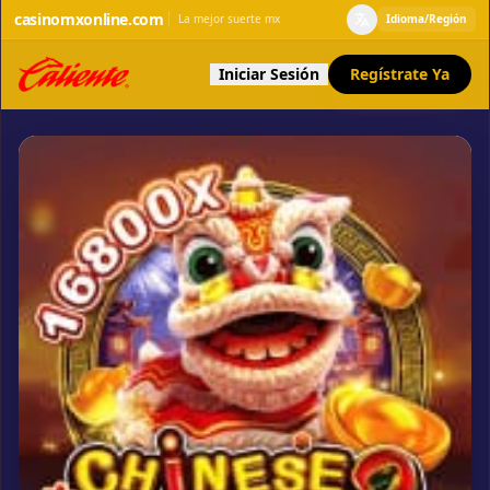
casinomxonline.com
La mejor suerte mx
Idioma/Región
Iniciar Sesión
Regístrate Ya