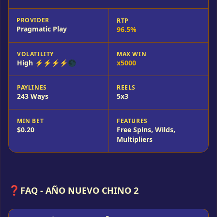
PROVIDER
RTP
Pragmatic Play
96.5%
VOLATILITY
MAX WIN
High ⚡⚡⚡⚡🌑
x5000
PAYLINES
REELS
243 Ways
5x3
MIN BET
FEATURES
$0.20
Free Spins, Wilds,
Multipliers
❓
FAQ - AÑO NUEVO CHINO 2