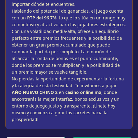
importar dónde te encuentres.
Hablando del potencial de ganancias, el juego cuenta
con un
RTP del 96.7%
, lo que lo sitúa en un rango muy
competitivo y atractivo para los jugadores estratégicos.
Con una volatilidad media-alta, ofrece un equilibrio
perfecto entre premios frecuentes y la posibilidad de
obtener un gran premio acumulado que puede
cambiar la partida por completo. La emoción de
alcanzar la ronda de bonos es el punto culminante,
donde los premios se multiplican y la posibilidad de
un premio mayor se vuelve tangible.
No pierdas la oportunidad de experimentar la fortuna
y la alegría de esta festividad. Te invitamos a jugar
AÑO NUEVO CHINO 2
en
casino online mx
, donde
encontrarás la mejor interfaz, bonos exclusivos y un
entorno de juego justo y transparente. ¡Únete hoy
mismo y comienza a girar los carretes hacia la
prosperidad!