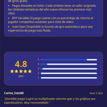
de giros gratis.
Pagos Basados en Valor: Cada símbolo tiene un valor asignado;
los símbolos temáticos del año nuevo ofrecen los premios más
altos.
RTP Variable: El juego cuenta con un porcentaje de retorno al
jugador competitivo estándar para slots de video.
Auto-Spin: Disponible la función de giro automático para una
experiencia de juego más fluida.
5
4.8
4
3
⭐⭐⭐⭐⭐
2
2841
1
Carlos_Soto88
hace 2 días
“¡Increíble juego! Logré un multiplicador enorme ayer y los gráficos son
espectaculares. Muy recomendado.”